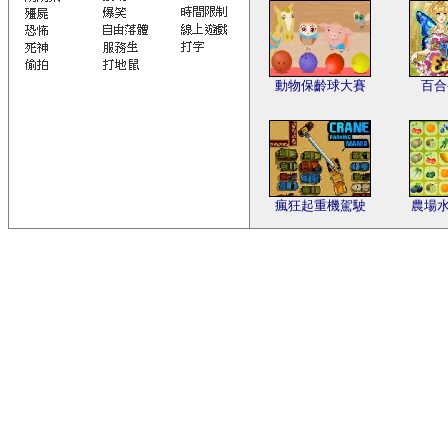
動物保齡球大賽
百合
瘋狂起重機駕駛
農場水