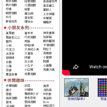
怪物四驅車2
聖誕