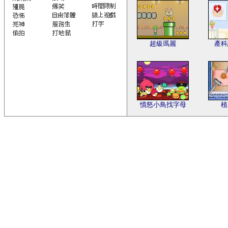
超級瑪麗
產科
憤怒小鳥找字母
植