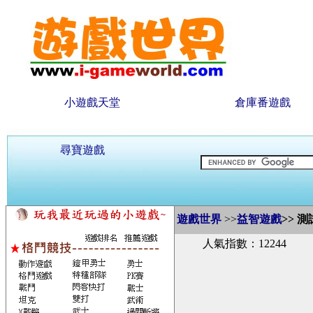
小遊戲天堂
倉庫番遊戲
尋寶遊戲
遊戲世界
>>
益智遊戲
>>
測
人氣指數：12244