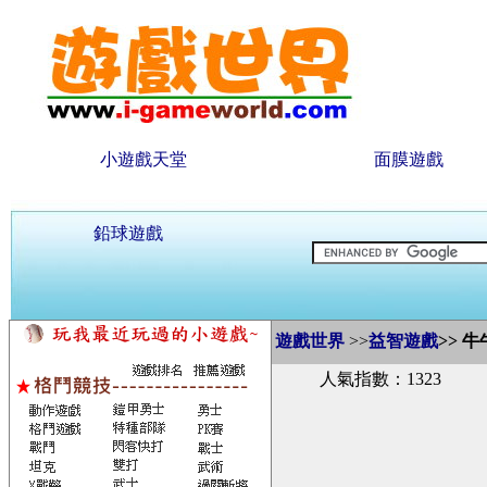
小遊戲天堂
面膜遊戲
鉛球遊戲
遊戲世界
>>
益智遊戲
>>
牛
人氣指數：1323