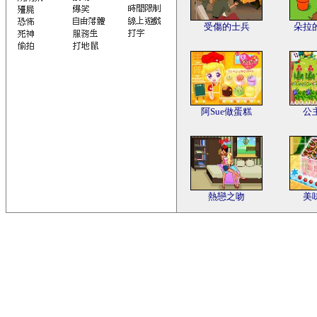
受傷的士兵
朵拉
阿Sue做蛋糕
公
熱戀之吻
美