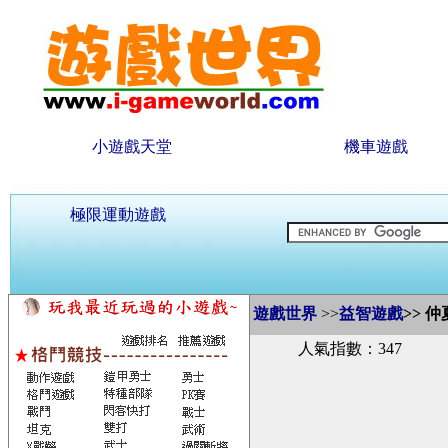
小遊戲天堂
機車遊戲
極限運動遊戲
遊戲世界
>>
益智遊戲
>>
仲
人氣指數：347