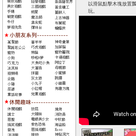
以滑鼠點擊木塊放置瓢
玩。