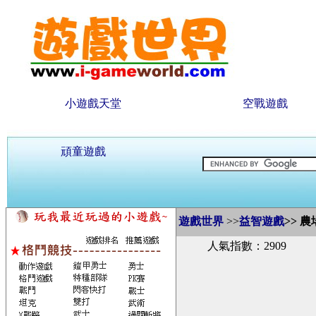
小遊戲天堂
空戰遊戲
頑童遊戲
遊戲世界
>>
益智遊戲
>>
農
人氣指數：2909