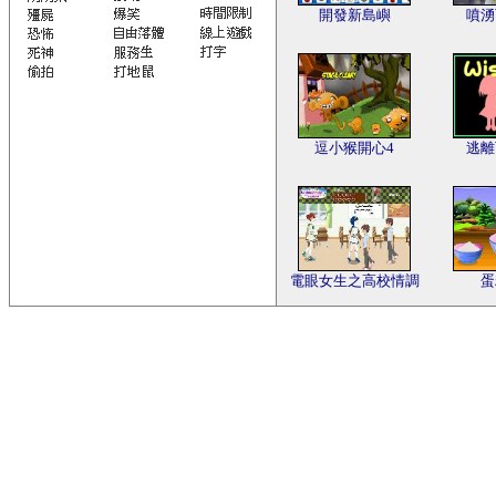
開發新島嶼
噴湧
逗小猴開心4
逃離
電眼女生之高校情調
蛋