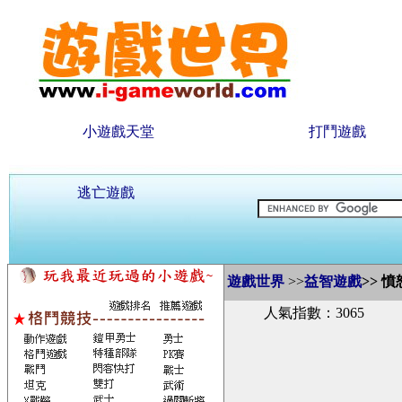
小遊戲天堂
打鬥遊戲
逃亡遊戲
遊戲世界
>>
益智遊戲
>>
憤
人氣指數：3065