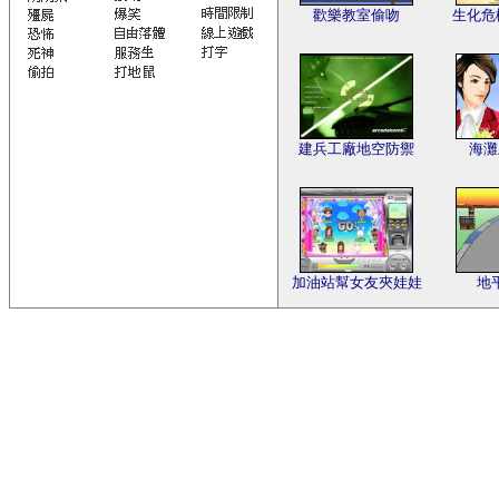
歡樂教室偷吻
生化危
建兵工廠地空防禦
海灘
加油站幫女友夾娃娃
地