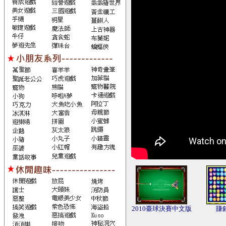
2010臺球決賽中文版
賺