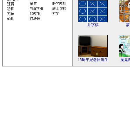
井字棋
蒙
15周年紀念日逃生
魔鬼