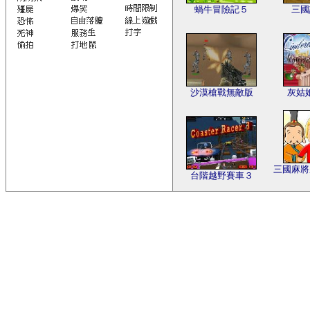
蝸牛冒險記５
三國
沙漠槍戰無敵版
灰姑
三國麻將
台階越野賽車３