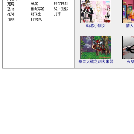
動感小貓女
情人
拳皇大戰之刺客來襲
火柴