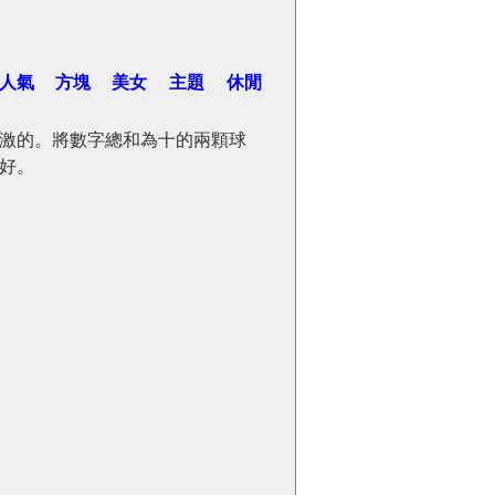
人氣
方塊
美女
主題
休閒
激的。將數字總和為十的兩顆球
好。