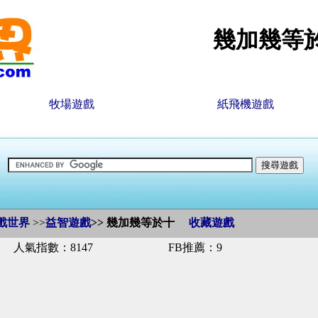
幾加幾等
牧場遊戲
紙飛機遊戲
戲世界
>>
益智遊戲
>>
幾加幾等於十
收藏遊戲
人氣指數：8147
FB推薦：9