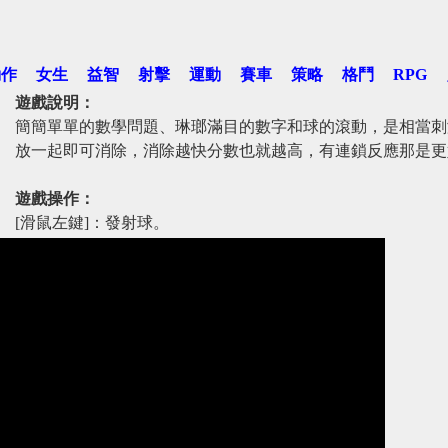
動作
女生
益智
射擊
運動
賽車
策略
格鬥
RPG
遊戲說明：
簡簡單單的數學問題、琳瑯滿目的數字和球的滾動，是相當刺
放一起即可消除，消除越快分數也就越高，有連鎖反應那是更
遊戲操作：
[滑鼠左鍵]：發射球。