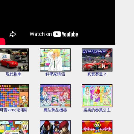
現代跑車
科學家情侶
真實賽道２
可愛kitty消消樂
魔法飾品機器
柔柔的春風公主