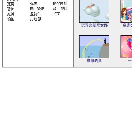
玩弄比基尼女郎
皇家
撒尿釣魚
一