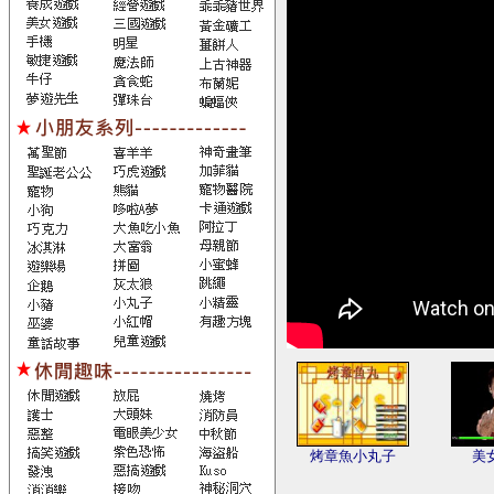
烤章魚小丸子
美