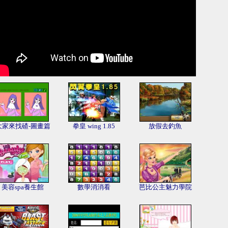
大家來找碴-圖畫篇
拳皇 wing 1.85
放假去釣魚
美容spa養生館
數學消消看
芭比公主魅力學院