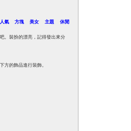
人氣
方塊
美女
主題
休閒
吧。裝扮的漂亮，記得發出來分
下方的飾品進行裝飾。