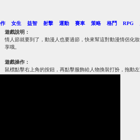
動作
女生
益智
射擊
運動
賽車
策略
格鬥
RPG
遊戲說明：
情人節就要到了，動漫人也要過節，快來幫這對動漫情侶化妝
享哦。
遊戲操作：
鼠標點擊右上角的按鈕，再點擊服飾給人物換裝打扮，拖動左