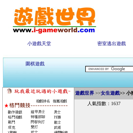
小遊戲天堂
密室逃出遊戲
圍棋遊戲
遊戲世界
>>
女生遊戲
>>
小
人氣指數：1637