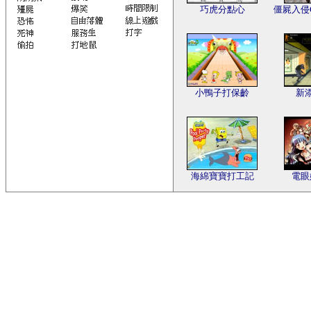
巧虎分點心
僵屍入侵
小鴨子打保齡
新
海綿寶寶打工記
電眼