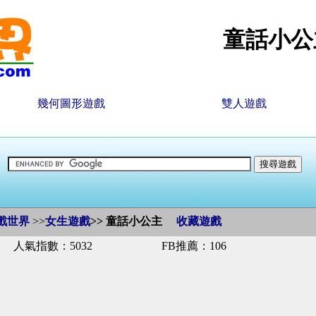
童話小公
幾何圖形遊戲
雙人遊戲
戲世界
>>
女生遊戲
>>
童話小公主
收藏遊戲
人氣指數：5032
FB推薦：106