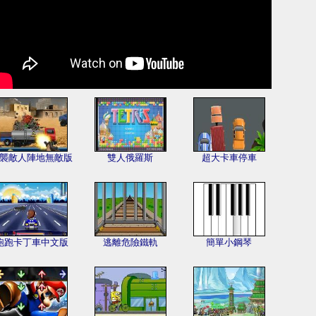
襲敵人陣地無敵版
雙人俄羅斯
超大卡車停車
跑跑卡丁車中文版
逃離危險鐵軌
簡單小鋼琴