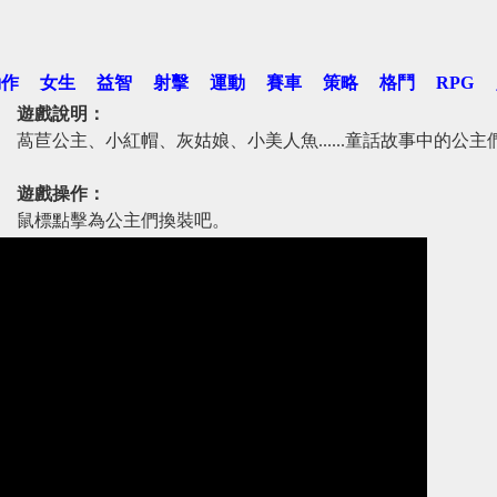
動作
女生
益智
射擊
運動
賽車
策略
格鬥
RPG
遊戲說明：
萵苣公主、小紅帽、灰姑娘、小美人魚......童話故事中的公主們
遊戲操作：
鼠標點擊為公主們換裝吧。