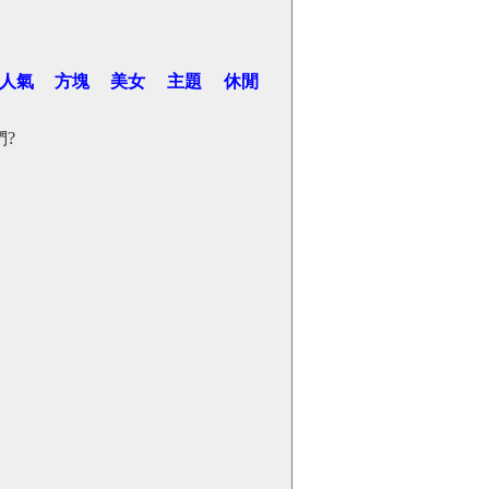
人氣
方塊
美女
主題
休閒
?