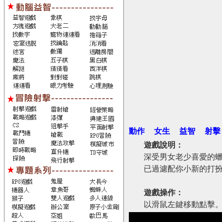
動作
女生
益智
射擊
遊戲說明：
深受男女老少喜愛的
已過濾配你小新的打扮
遊戲操作：
以滑鼠左鍵移動點擊