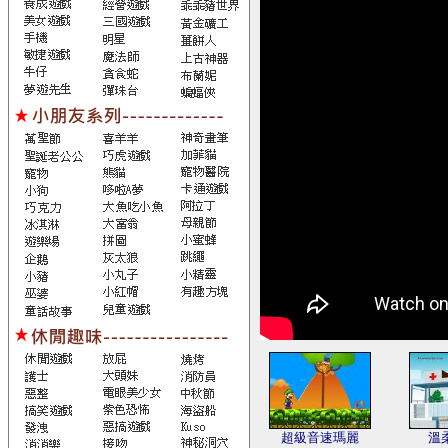
超級音速瑪麗
溫