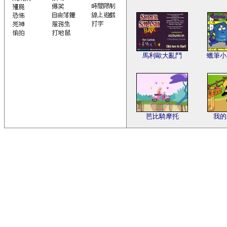
馬利歐大亂鬥
蠟筆小
芭比騎摩托
我的