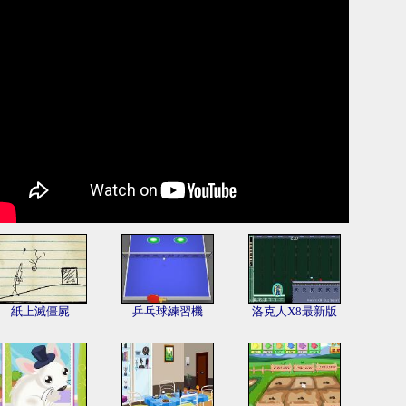
紙上滅僵屍
乒乓球練習機
洛克人X8最新版