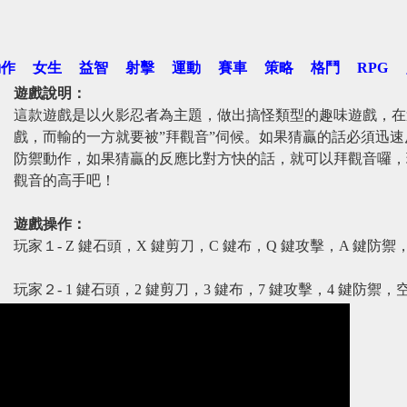
動作
女生
益智
射擊
運動
賽車
策略
格鬥
RPG
遊戲說明：
這款遊戲是以火影忍者為主題，做出搞怪類型的趣味遊戲，在
戲，而輸的一方就要被”拜觀音”伺候。如果猜贏的話必須迅
防禦動作，如果猜贏的反應比對方快的話，就可以拜觀音囉，
觀音的高手吧！
遊戲操作：
玩家１- Z 鍵石頭，X 鍵剪刀，C 鍵布，Q 鍵攻擊，A 鍵防
玩家２- 1 鍵石頭，2 鍵剪刀，3 鍵布，7 鍵攻擊，4 鍵防