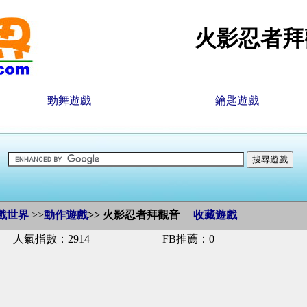
火影忍者拜
勁舞遊戲
鑰匙遊戲
戲世界
>>
動作遊戲
>>
火影忍者拜觀音
收藏遊戲
人氣指數：2914
FB推薦：0