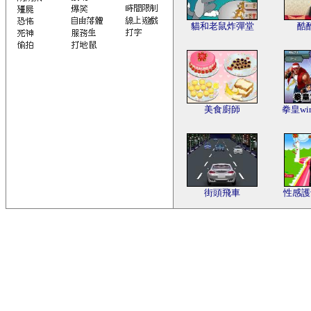
貓和老鼠炸彈堂
酷
美食廚師
拳皇wi
街頭飛車
性感護