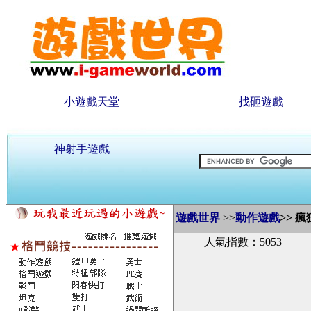
小遊戲天堂
找砸遊戲
神射手遊戲
遊戲世界
>>
動作遊戲
>>
瘋
人氣指數：5053