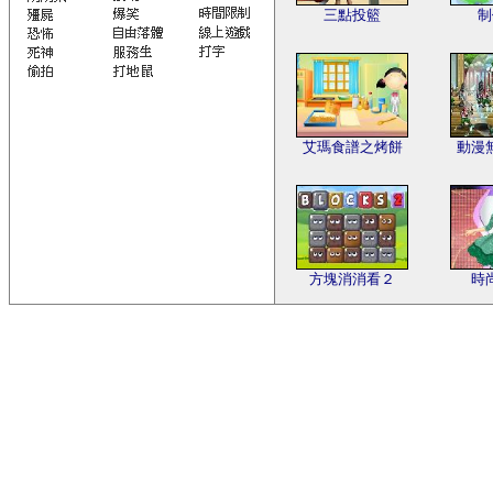
三點投籃
制
艾瑪食譜之烤餅
動漫
方塊消消看２
時