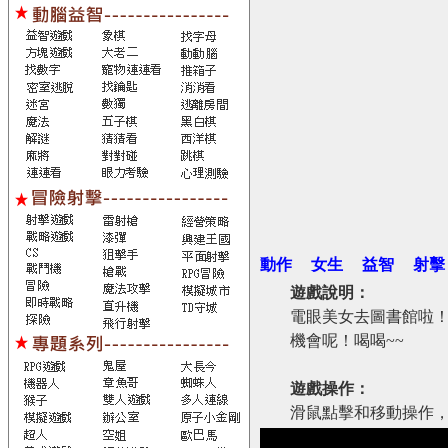
動作
女生
益智
射擊
遊戲說明：
電眼美女去圖書館啦
機會呢！喝喝~~
遊戲操作：
滑鼠點擊和移動操作